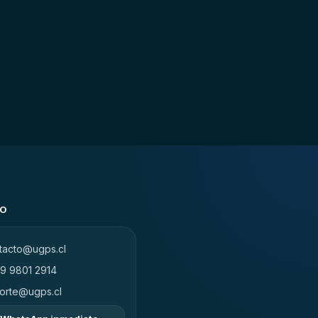
TO
tacto@ugps.cl
9 9801 2914
orte@ugps.cl