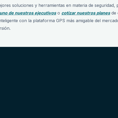
ores soluciones y herramientas en materia de seguridad, p
uno de nuestros ejecutivos
o
cotizar nuestros planes
de 
 inteligente con la plataforma GPS más amigable del merca
rsión.