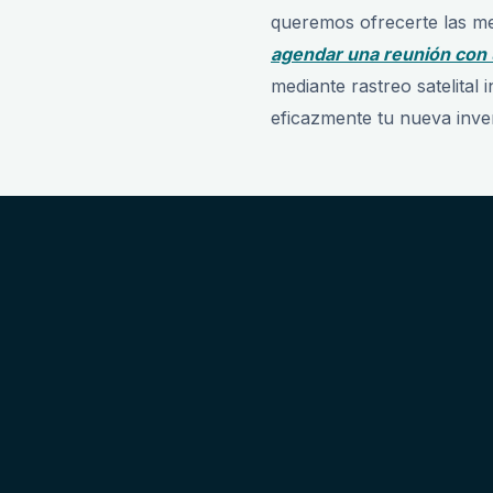
queremos ofrecerte las mej
agendar una reunión con 
mediante rastreo satelital
eficazmente tu nueva inve