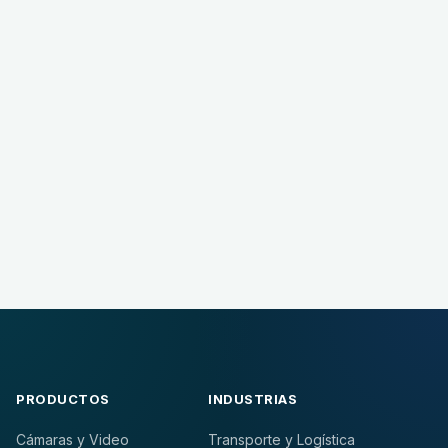
Si tu necesidad ya apunta a flota, activos, video IA o
plataforma Atlas, ir directo a cotizar ayuda a que el
equipo responda más rápido y con mejor contexto.
Ir a cotizar
Enviar consulta
PRODUCTOS
INDUSTRIAS
Cámaras y Video
Transporte y Logística