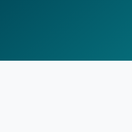
contacto@ugps.cl
+569 9801 2914
Cerro el Plomo #5931, Of. 1213, Las Condes.