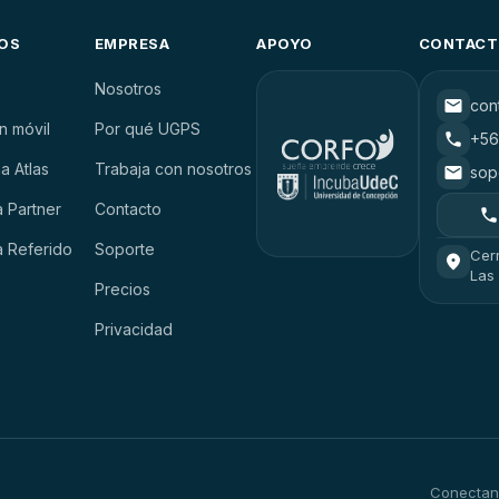
OS
EMPRESA
APOYO
CONTAC
Nosotros
con
n móvil
Por qué UGPS
+56
a Atlas
Trabaja con nosotros
sop
 Partner
Contacto
 Referido
Soporte
Cerr
Las
Precios
Privacidad
Conectand