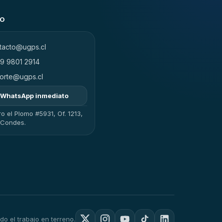
TO
tacto@ugps.cl
9 9801 2914
orte@ugps.cl
WhatsApp inmediato
o el Plomo #5931, Of. 1213,
 Condes.
o el trabajo en terreno.