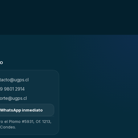
TO
tacto@ugps.cl
9 9801 2914
orte@ugps.cl
WhatsApp inmediato
o el Plomo #5931, Of. 1213,
 Condes.