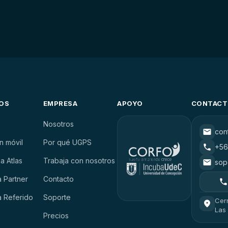
OS
EMPRESA
APOYO
CONTAC
Nosotros
con
n móvil
Por qué UGPS
+56
a Atlas
Trabaja con nosotros
sop
 Partner
Contacto
 Referido
Soporte
Cerr
Las
Precios